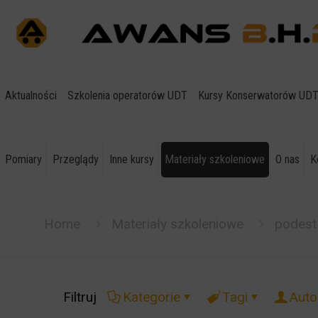
Aktualności
Szkolenia operatorów UDT
Kursy Konserwatorów UD
Pomiary
Przeglądy
Inne kursy
Materiały szkoleniowe
O nas
K
Home
Materiały szkoleniowe
podest
Filtruj
Kategorie
Tagi
Auto