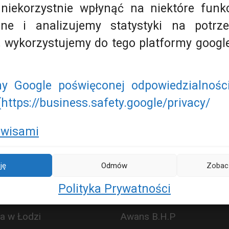
iekorzystnie wpłynąć na niektóre funkc
Przegląd konserwacyjny podestu ruchomeg
ne i analizujemy statystyki na potrz
wymagania UDT, obowiązki właściciela, k
 wykorzystujemy do tego platformy google
Lubisz to?
3
ny Google poświęconej odpowiedzialnośc
https://business.safety.google/privacy/
rwisami
ję
Odmów
Zobacz
Polityka Prywatności
ia w Łodzi
Awans B.H.P