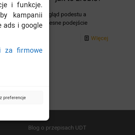
je i funkcje.
o w Polsce – przegląd podestu a
eby kampanii
onserwatora, nowoczesne podejście
 ads i google
WIęcej
i za firmowe
 preferencje
Blog o przepisach UDT