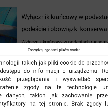
Wyłącznik krańcowy w podest
podeście i obowiązki konserwa
Wyłącznik krańcowy w podestach ruchomych
Podesty ruchome to urządzenia szeroko s
Zarządzaj zgodami plików cookie
ilogistyce. Ich bezpieczna eksploatacja zal
ologii takich jak pliki cookie do przecho
Lubisz to?
2
dostępu do informacji o urządzeniu. Ro
kość przeglądania i wyświetlać sper
yrażenie zgody na te technologie u
ie danych, takich jak zachowanie prze
ntyfikatory na tej stronie. Brak zgody 
Przegląd konserwacyjny podest