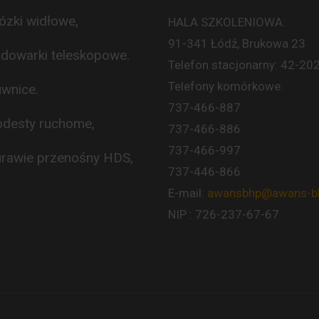
zki widłowe,
HALA SZKOLENIOWA:
91-341 Łódź, Brukowa 23
dowarki teleskopowe.
Telefon stacjonarny: 42-20
Telefony komórkowe:
wnice.
737-466-887
desty ruchome,
737-466-886
737-466-997
rawie przenośny HDS,
737-446-866
E-mail:
awansbhp@awans-bh
NIP : 726-237-67-67