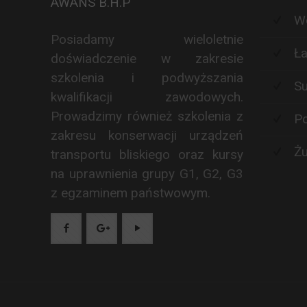
AWANS B.H.P
Wó
Posiadamy wieloletnie
Ła
doświadczenie w zakresie
szkolenia i podwyższania
Su
kwalifikacji zawodowych.
Prowadzimy również szkolenia z
Po
zakresu konserwacji urządzeń
Żu
transportu bliskiego oraz kursy
na uprawnienia grupy G1, G2, G3
z egzaminem państwowym.