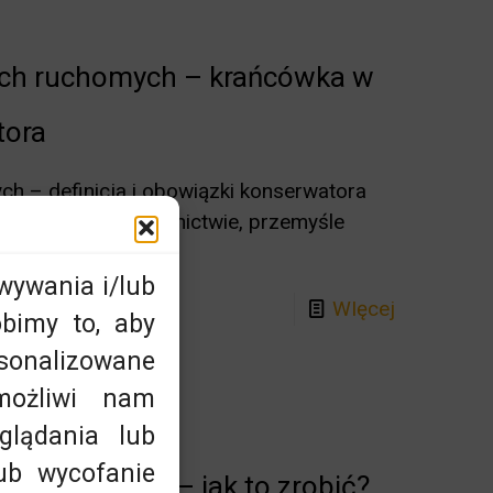
ach ruchomych – krańcówka w
tora
 – definicja i obowiązki konserwatora
tosowane w budownictwie, przemyśle
eży od wielu
[…]
wywania i/lub
WIęcej
bimy to, aby
sonalizowane
możliwi nam
glądania lub
lub wycofanie
u ruchomego – jak to zrobić?