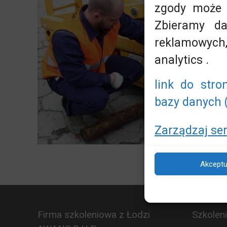
zgody może n
Zbieramy da
reklamowych,
analytics .
link do stro
bazy danych (
Zarządzaj se
Akceptu
Firma szkoleniowa z Łodzi
Szkolen